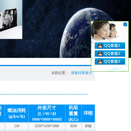
当前位置：
搜索结果展示
油
机组
外形尺寸
燃油消耗
详细
量
(L×W×H
重量
(g/kw/h)
mm×mm×mm)
(KG)
210
3250*1450*1890
3650
详细