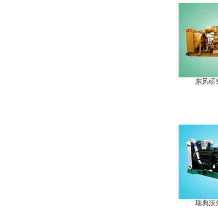
东风研究
瑞典沃尔