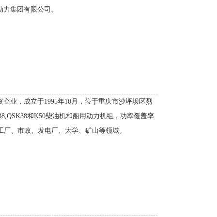
迪动力集团有限公司。
业，成立于1995年10月，位于重庆市沙坪坝区烈
9,K38,QSK38和K50柴油机和船用动力机组，功率覆盖率
院、工厂、市政、发电厂、大学、矿山等领域。