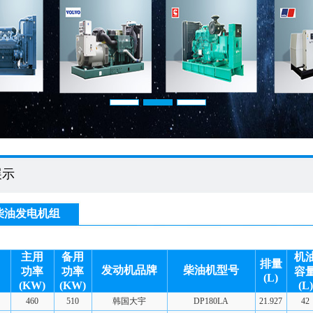
展示
W柴油发电机组
主用
备用
机
排量
发动机品牌
柴油机型号
功率
功率
容
(L)
(KW)
(KW)
(L)
460
510
韩国大宇
DP180LA
21.927
42