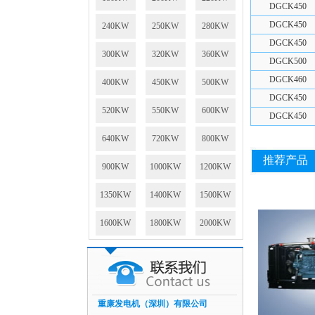
DGCK450
DGCK450
240KW
250KW
280KW
DGCK450
300KW
320KW
360KW
DGCK500
DGCK460
400KW
450KW
500KW
DGCK450
520KW
550KW
600KW
DGCK450
640KW
720KW
800KW
推荐产品
900KW
1000KW
1200KW
1350KW
1400KW
1500KW
1600KW
1800KW
2000KW
重康发电机（深圳）有限公司