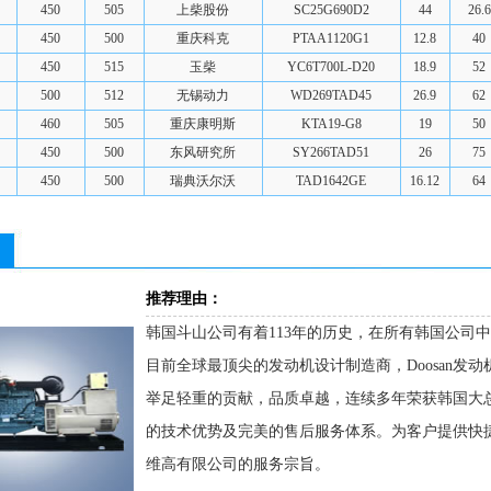
450
505
上柴股份
SC25G690D2
44
26.6
450
500
重庆科克
PTAA1120G1
12.8
40
450
515
玉柴
YC6T700L-D20
18.9
52
500
512
无锡动力
WD269TAD45
26.9
62
460
505
重庆康明斯
KTA19-G8
19
50
450
500
东风研究所
SY266TAD51
26
75
450
500
瑞典沃尔沃
TAD1642GE
16.12
64
推荐理由：
韩国斗山公司有着113年的历史，在所有韩国公司
目前全球最顶尖的发动机设计制造商，Doosan发
举足轻重的贡献，品质卓越，连续多年荣获韩国大
的技术优势及完美的售后服务体系。为客户提供快
维高有限公司的服务宗旨。