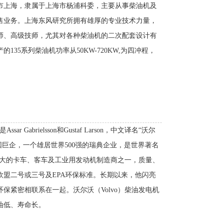
市上海，隶属于上海市杨浦科委，主要从事柴油机及
售业务。上海东风研究所拥有雄厚的专业技术力量，
师、高级技师，尤其对各种柴油机的二次配套设计有
35系列柴油机功率从50KW-720KW,为四冲程，
Gabrielsson和Gustaf Larson，中文译名“沃尔
跨国巨企，一个雄居世界500强的瑞典企业，是世界著名
上最大的卡车、客车及工业用发动机制造商之一，质量、
盟二号或三号及EPA环保标准。长期以来，他闪亮
保紧密相联系在一起。沃尔沃（Volvo）柴油发电机
油低、寿命长。