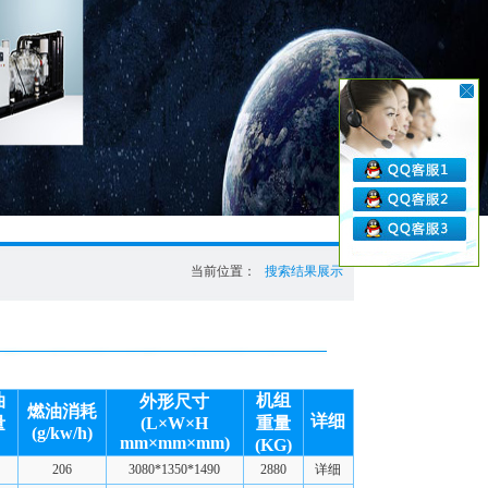
当前位置：
搜索结果展示
油
机组
外形尺寸
燃油消耗
详细
量
(L×W×H
重量
(g/kw/h)
mm×mm×mm)
(KG)
206
3080*1350*1490
2880
详细