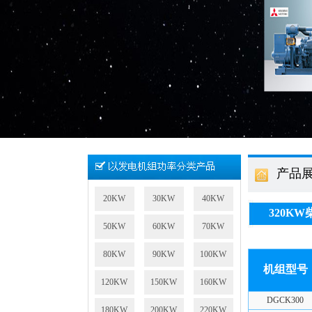
产品
20KW
30KW
40KW
320K
50KW
60KW
70KW
80KW
90KW
100KW
机组型号
120KW
150KW
160KW
DGCK300
180KW
200KW
220KW