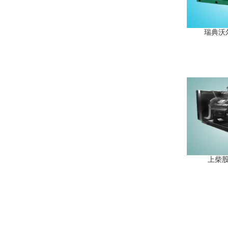
瑞典沃尔
上柴股份