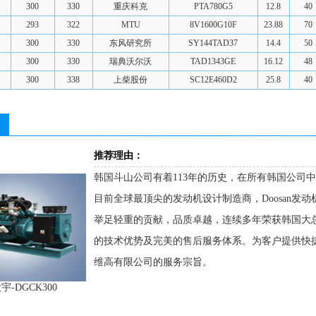
300
330
重庆科克
PTA780G5
12.8
40
293
322
MTU
8V1600G10F
23.88
70
300
330
东风研究所
SY144TAD37
14.4
50
300
330
瑞典沃尔沃
TAD1343GE
16.12
48
300
338
上柴股份
SC12E460D2
25.8
40
推荐理由：
韩国斗山公司有着113年的历史，在所有韩国公司
目前全球最顶尖的发动机设计制造商，Doosan发
举足轻重的贡献，品质卓越，连续多年荣获韩国大
的技术优势及完美的售后服务体系。为客户提供快
维高有限公司的服务宗旨。
-DGCK300