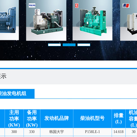
展示
W柴油发电机组
主用
备用
机
排量
发动机品牌
柴油机型号
功率
功率
容
(L)
(KW)
(KW)
(L)
300
330
韩国大宇
P158LE-1
14.618
30