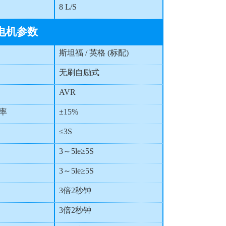
8 L/S
电机参数
斯坦福 / 英格 (标配)
无刷自励式
AVR
率
±15%
≤3S
3～5le≥5S
3～5le≥5S
3倍2秒钟
3倍2秒钟