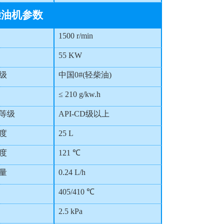
柴油机参数
1500 r/min
55 KW
级
中国0#(轻柴油)
≤ 210 g/kw.h
等级
API-CD级以上
度
25 L
度
121 ℃
量
0.24 L/h
405/410 ℃
2.5 kPa