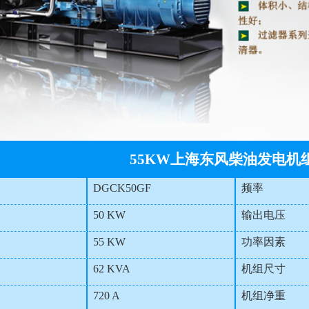
55KW上海东风柴油发电机
DGCK50GF
频率
50 KW
输出电压
55 KW
功率因素
62 KVA
机组尺寸
720 A
机组净重