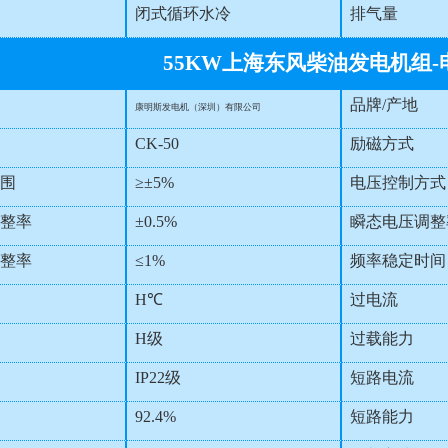
闭式循环水冷
排气量
55KW上海东风柴油发电机组-
品牌/产地
康明斯发电机（深圳）有限公司
CK-50
励磁方式
围
≥±5%
电压控制方式
整率
±0.5%
瞬态电压调整
整率
≤1%
频率稳定时间
H℃
过电流
H级
过载能力
IP22级
短路电流
92.4%
短路能力