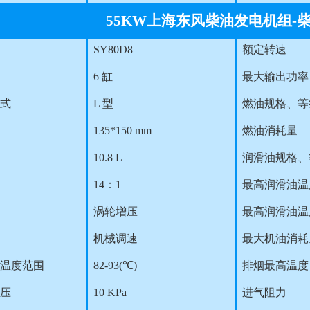
55KW上海东风柴油发电机组-
SY80D8
额定转速
6 缸
最大输出功率
式
L 型
燃油规格、等
135*150 mm
燃油消耗量
10.8 L
润滑油规格、
14：1
最高润滑油温
涡轮增压
最高润滑油温
机械调速
最大机油消耗
温度范围
82-93(℃)
排烟最高温度
压
10 KPa
进气阻力