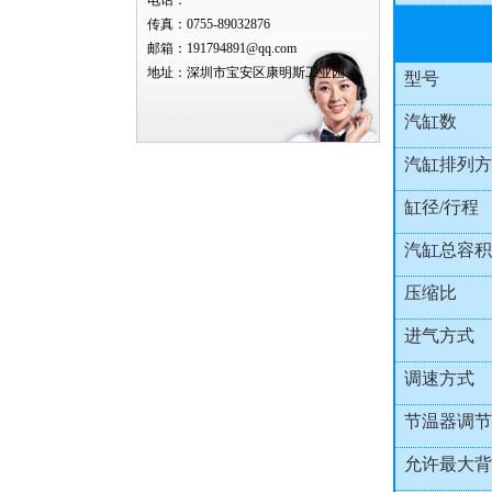
电话：
传真：0755-89032876
邮箱：191794891@qq.com
地址：深圳市宝安区康明斯工业园
型号
汽缸数
汽缸排列方
缸径/行程
汽缸总容积
压缩比
进气方式
调速方式
节温器调节
允许最大背