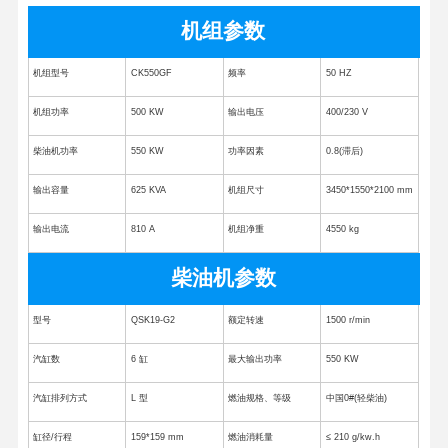
机组参数
机组型号
CK550GF
频率
50 HZ
机组功率
500 KW
输出电压
400/230 V
柴油机功率
550 KW
功率因素
0.8(滞后)
输出容量
625 KVA
机组尺寸
3450*1550*2100 mm
输出电流
810 A
机组净重
4550 kg
柴油机参数
型号
QSK19-G2
额定转速
1500 r/min
汽缸数
6 缸
最大输出功率
550 KW
汽缸排列方式
L 型
燃油规格、等级
中国0#(轻柴油)
缸径/行程
159*159 mm
燃油消耗量
≤ 210 g/kw.h