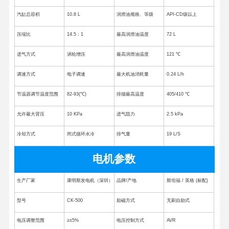
汽缸总容积
10.8 L
润滑油规格、等级
API-CD级以上
压缩比
14.5：1
最高润滑油温度
72 L
进气方式
涡轮增压
最高润滑油温度
121 ℃
调速方式
电子调速
最大机油消耗量
0.24 L/h
节温器调节温度范围
82-93(℃)
排烟最高温度
405/410 ℃
允许最大背压
10 KPa
进气阻力
2.5 kPa
冷却方式
闭式循环水冷
排气量
19 L/S
电机参数
生产厂家
康明斯发电机（深圳）
品牌/产地
斯坦福 / 英格 (标配)
有限公司
型号
CK-500
励磁方式
无刷自励式
电压调整范围
≥±5%
电压控制方式
AVR