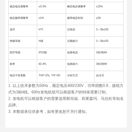
稳态电压调整率
±0.5%
瞬态电压调整率
±15%
稳态频率调整率
≤1%
频率稳定时间
≤3S
温升
H℃
过电流
3～5le≥5S
绝缘等级
H级
过载能力
3～5le≥5S
防护等级
IP22级
短路电流
3倍2秒钟
效率
92.4%
短路能力
3倍2秒钟
电话干扰系数
THF<2%, TIF<50
冷却方式
自冷式
1. 以上技术参数为50Hz，额定电压400/230V，功率因数0.8，接线方
式为3相4线。60Hz发电机组可以根据客户的特殊需要订制。
2. 发电机可以根据客户的需要选用斯坦福、莉莱森玛、马拉松等知名
品牌。
3. 本数据表仅供参考，如有更改恕不另行通知。